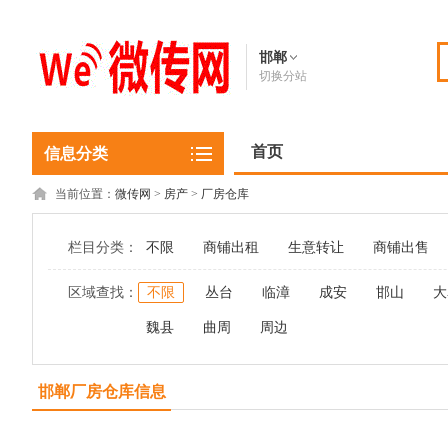
邯郸
切换分站
首页
信息分类
当前位置：
微传网
>
房产
>
厂房仓库
栏目分类：
不限
商铺出租
生意转让
商铺出售
区域查找：
不限
丛台
临漳
成安
邯山
大
魏县
曲周
周边
邯郸厂房仓库信息