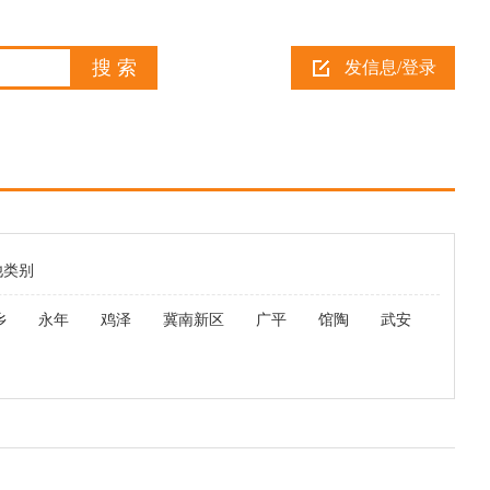
发信息/登录
他类别
乡
永年
鸡泽
冀南新区
广平
馆陶
武安